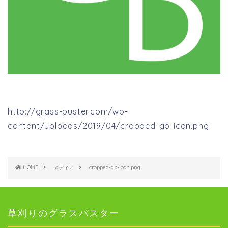
http://grass-buster.com/wp-
content/uploads/2019/04/cropped-gb-icon.png
HOME
メディア
cropped-gb-icon.png
草刈りのグラスバスター